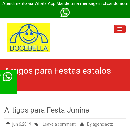
Atendimento via Whats App Mande uma mensagem clicando aqui
Docebella Parada Inglesa
Artigos para Festas
estalos
Docebella Engenheiro
p
Docebella Itaberaba
Docebella
Artigos para Festa Junina
jun 6,2019
Leave a comment
By agenciaotz