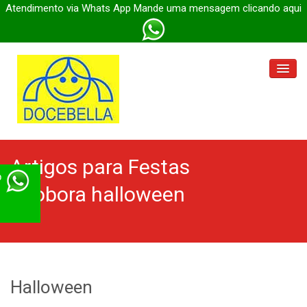
Atendimento via Whats App Mande uma mensagem clicando aqui
Docebella Parada Inglesa
Artigos para Festas
Docebella Engenheiro
p
abobora halloween
Docebella Itaberaba
Docebella
Halloween