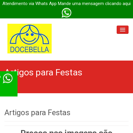
Atendimento via Whats App Mande uma mensagem clicando aqui
Docebella Parada Inglesa
Artigos para Festas
Docebella Engenheiro
p
Docebella Itaberaba
Docebella
Artigos para Festas