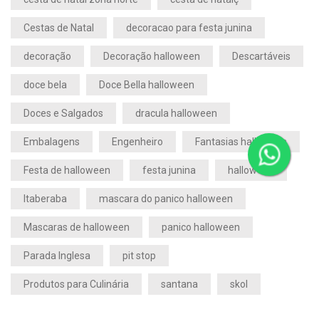
Cestas de Natal
decoracao para festa junina
decoração
Decoração halloween
Descartáveis
doce bela
Doce Bella halloween
Doces e Salgados
dracula halloween
Embalagens
Engenheiro
Fantasias halloween
Festa de halloween
festa junina
halloween
Itaberaba
mascara do panico halloween
Mascaras de halloween
panico halloween
Parada Inglesa
pit stop
Produtos para Culinária
santana
skol