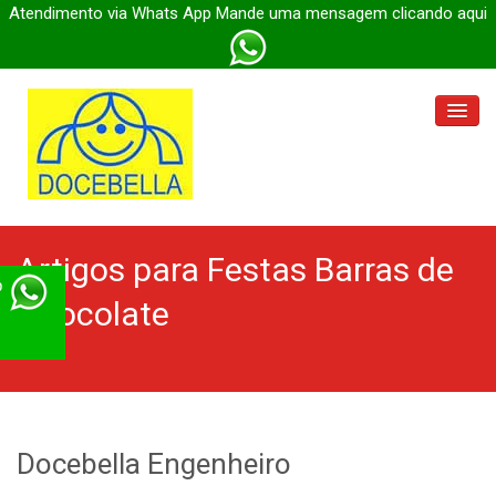
Atendimento via Whats App Mande uma mensagem clicando aqui
Docebella Parada Inglesa
Artigos para Festas
Barras de
Docebella Engenheiro
p
Chocolate
Docebella Itaberaba
Docebella
Docebella Engenheiro