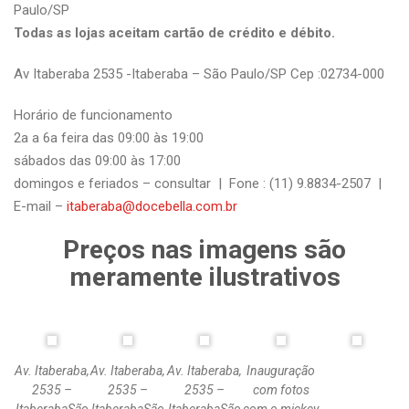
Paulo/SP
Todas as lojas aceitam cartão de crédito e débito.
Av Itaberaba 2535 -Itaberaba – São Paulo/SP Cep :02734-000
Horário de funcionamento
2a a 6a feira das 09:00 às 19:00
sábados das 09:00 às 17:00
domingos e feriados – consultar | Fone : (11) 9.8834-2507 |
E-mail –
itaberaba@docebella.com.br
Preços nas imagens são
meramente ilustrativos
Av. Itaberaba,
Av. Itaberaba,
Av. Itaberaba,
Inauguração
2535 –
2535 –
2535 –
com fotos
ItaberabaSão
ItaberabaSão
ItaberabaSão
com o mickey