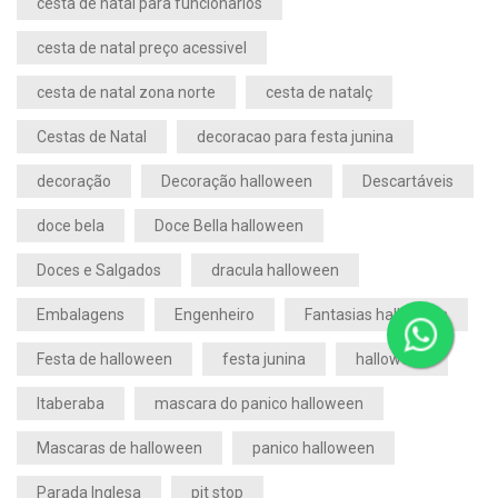
cesta de natal para funcionarios
cesta de natal preço acessivel
cesta de natal zona norte
cesta de natalç
Cestas de Natal
decoracao para festa junina
decoração
Decoração halloween
Descartáveis
doce bela
Doce Bella halloween
Doces e Salgados
dracula halloween
Embalagens
Engenheiro
Fantasias halloween
Festa de halloween
festa junina
halloween
Itaberaba
mascara do panico halloween
Mascaras de halloween
panico halloween
Parada Inglesa
pit stop