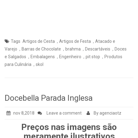
,
,
Tags
Artigos de Cesta
Artigos de Festa
Atacado e
,
,
,
,
Varejo
Barras de Chocolate
brahma
Descartáveis
Doces
,
,
,
,
e Salgados
Embalagens
Engenheiro
pit stop
Produtos
,
para Culinária
skol
Docebella Parada Inglesa
nov 8,2018
Leave a comment
By agenciaotz
Preços nas imagens são
meramente ilustrativos